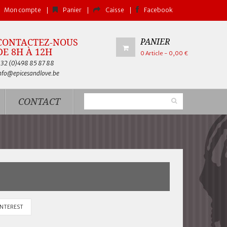
Mon compte
Panier
Caisse
Facebook
CONTACTEZ-NOUS
PANIER
DE 8H À 12H
0
Article
- 0,00 €
32 (0)
498 85 87 88
nfo@epicesandlove.be
CONTACT
INTEREST