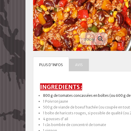
ZOOM
PLUS D'INFOS
AVIS
INGREDIENTS :
800 g de tomates concassées en boîtes (ou 600 g d
1 Poivron jaune
500 g de viande de boeuf hachée (ou coupée en tout
1 boîte de haricots rouges, si possible de qualité (ou 
4 gousses d'ail
1 càs bombée de concentré de tomate
1 oignon