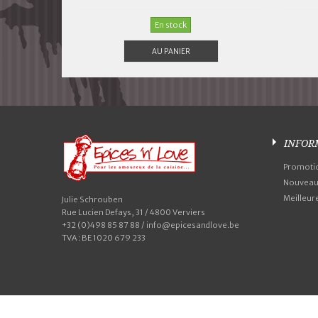
En stock
AU PANIER
INFOR
Promoti
Nouveaux
Meilleur
Julie Schrouben
Rue Lucien Defays, 31 / 4800 Verviers
+32 (0)498 85 87 88 / info@epicesandlove.be
TVA : BE 1020 679 233