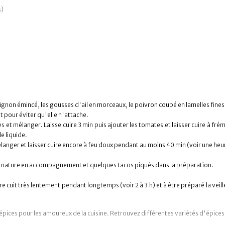
s)
oignon émincé, les gousses d'ail en morceaux, le poivron coupé en lamelles fines 
t pour éviter qu'elle n'attache.
 et mélanger. Laisse cuire 3 min puis ajouter les tomates et laisser cuire à fr
de liquide.
anger et laisser cuire encore à feu doux pendant au moins 40 min (voir une heure)
 riz nature en accompagnement et quelques tacos piqués dans la préparation.
 cuit très lentement pendant longtemps (voir 2 à 3 h) et à être préparé la veille. 
d'épices pour les amoureux de la cuisine. Retrouvez différentes variétés d'épice