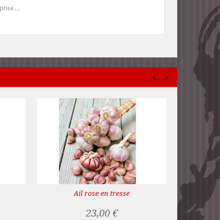
rise ...
‹
›
Ail rose en tresse
23,00 €