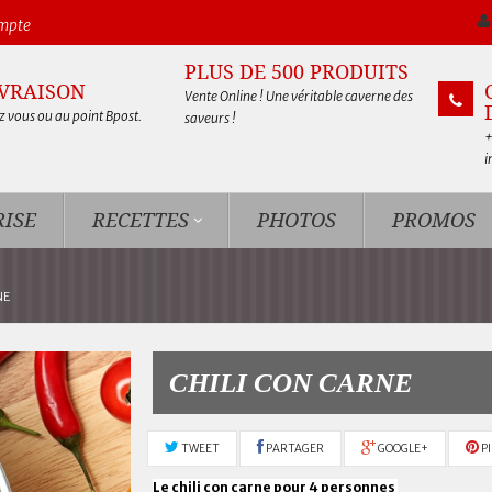
ompte
PLUS DE 500 PRODUITS
IVRAISON
Vente Online ! Une véritable caverne des
 vous ou au point Bpost.
saveurs !
+
i
ISE
RECETTES
PHOTOS
PROMOS
NE
CHILI CON CARNE
TWEET
PARTAGER
GOOGLE+
P
Le chili con carne pour 4 personnes