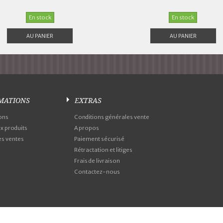
En stock
En stock
AU PANIER
AU PANIER
MATIONS
EXTRAS
ons
Conditions générales vente
 produits
A propos
es ventes
Paiement sécurisé
Rétractation et litiges
Frais de livraison
Contactez-nous