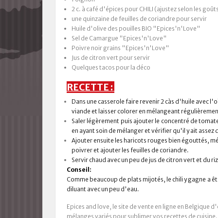
2 c. à café d'épices pour CHILI (ajustez selon les goût
une quinzaine de feuilles de coriandre pour servir
Huile d'olive des pouilles BIO "Epices'n'Love"
Sel de Camargue "Epices'n'Love"
Poivre noir grains "Epices'n'Love"
Jus de citron vert pour servir
Quelques tacos pour la déco
RECETTE :
Dans une casserole faire revenir 2 càs d'huile avec l'
viande et laisser colorer en mélangeant régulièremen
Saler légèrement puis ajouter le concentré de tomates
en ayant soin de mélanger et vérifier qu'il y ait assez 
Ajouter ensuite les haricots rouges bien égouttés, mél
poivrer et ajouter les feuilles de coriandre.
Servir chaud avec un peu de jus de citron vert et du
Conseil:
Comme beaucoup de plats mijotés, le chili y gagne a être
diluant avec un peu d'eau.
Epices and love, le site de vente en ligne en Belgique 
mélanges variés pour sublimer vos recettes de cuisine.