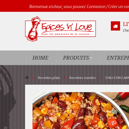
Bienvenue visiteur, vous pouvez
Connexion
/
Créer un c
L
Chez
HOME
PRODUITS
ENTREPR
>
Recettes plats
>
Recettes viandes
>
CHILI CON CAR