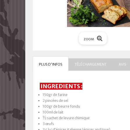
ZOOM
PLUS D'INFOS
TÉLÉCHARGEMENT
AVIS
INGREDIENTS :
150gr de farine
2 pincées de sel
100gr de beurre fondu
100ml de lait
½ sachet de levure chimique
3 œufs
3 c à c d’épices italienne (épices and love)