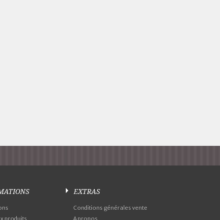
MATIONS
EXTRAS
ons
Conditions générales vente
 produits
A propos