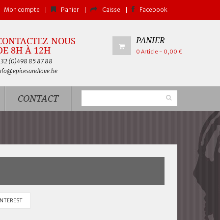
Mon compte
Panier
Caisse
Facebook
CONTACTEZ-NOUS
PANIER
DE 8H À 12H
0
Article
- 0,00 €
32 (0)
498 85 87 88
nfo@epicesandlove.be
CONTACT
INTEREST