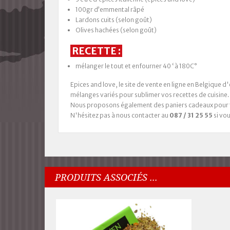
100gr d’emmental râpé
Lardons cuits (selon goût)
Olives hachées (selon goût)
RECETTE :
méla
nger le tout et enfourner 40 ‘ à 180C°
Epices and love, le site de vente en ligne en Belgique 
mélanges variés pour sublimer vos recettes de cuisine.
Nous proposons également des paniers cadeaux pour tou
N'hésitez pas à nous contacter au
087 / 31 25 55
si vo
PRODUITS ASSOCIÉS ...