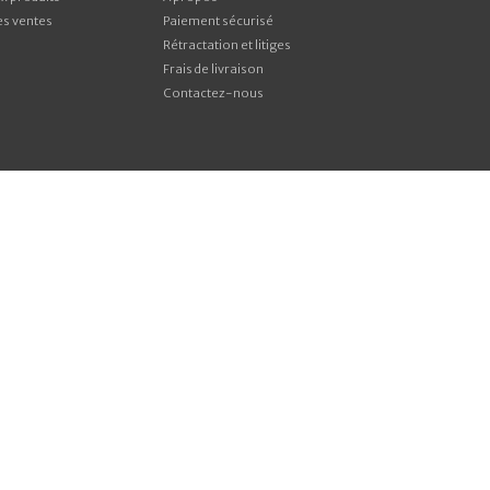
es ventes
Paiement sécurisé
Rétractation et litiges
Frais de livraison
Contactez-nous