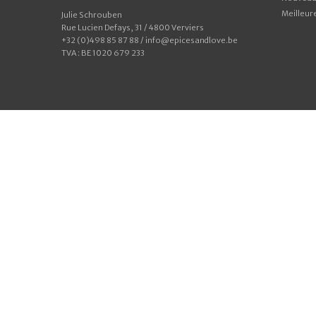
Meilleur
Julie Schrouben
Rue Lucien Defays, 31 / 4800 Verviers
+32 (0)498 85 87 88 / info@epicesandlove.be
TVA : BE 1020 679 233