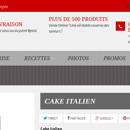
ompte
PLUS DE 500 PRODUITS
IVRAISON
Vente Online ! Une véritable caverne des
 vous ou au point Bpost.
saveurs !
+
i
ISE
RECETTES
PHOTOS
PROMOS
CAKE ITALIEN
TWEET
PARTAGER
GOOGLE+
P
Cake Italien