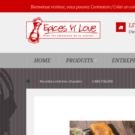
Bienvenue visiteur, vous pouvez
Connexion
/
Créer un c
L
Chez
HOME
PRODUITS
ENTREPR
>
Recettes entrées chaudes
>
CAKE ITALIEN