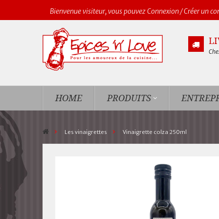
Bienvenue visiteur, vous pouvez
Connexion
/
Créer un c
L
Chez
HOME
PRODUITS
ENTREPR
>
Les vinaigrettes
>
Vinaigrette colza 250ml