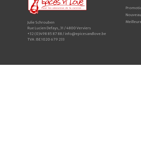
Promoti
Nouveaux
Meilleur
Julie Schrouben
Rue Lucien Defays, 31 / 4800 Verviers
+32 (0)498 85 87 88 / info@epicesandlove.be
TVA : BE 1020 679 233