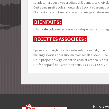
salades, mais aussi vos crudités et légumes. Le choix de
Cette vinaigrette colza moutardée à point et aromatisé
Elle peut être ajoutée dans un yaourt maigre nature e
BIENFAITS :
L'
huile
de
colza
est une source indispensable d'omega 
RECETTES ASSOCIEES :
Epices and love, le site de vente en ligne en Belgique 
mélanges variés pour sublimer vos recettes de cuisine.
Nous proposons également des paniers cadeaux pour tou
N'hésitez pas à nous contacter au
087 / 31 25 55
si vo
INFOR