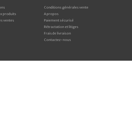
ons
Conditions générales vente
 produits
A propos
es ventes
Paiement sécurisé
Rétractation et litiges
Frais de livraison
Contactez-nous