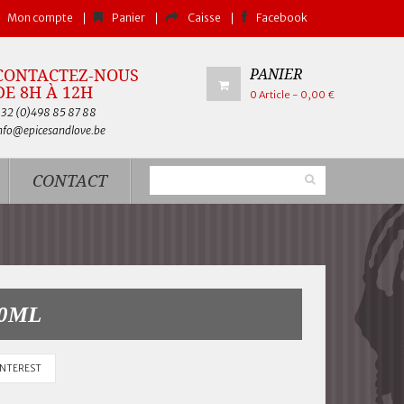
Mon compte
Panier
Caisse
Facebook
CONTACTEZ-NOUS
PANIER
DE 8H À 12H
0
Article
- 0,00 €
32 (0)
498 85 87 88
nfo@epicesandlove.be
CONTACT
50ML
INTEREST