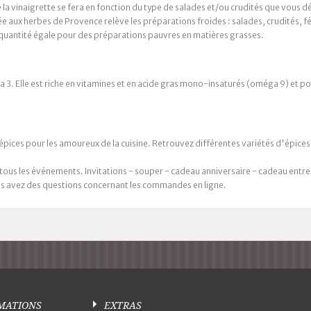
 la vinaigrette se fera en fonction du type de salades et/ou crudités que vous dé
e aux herbes de Provence relève les préparations froides : salades, crudités, f
n quantité égale pour des préparations pauvres en matières grasses.
3. Elle est riche en vitamines et en acide gras mono-insaturés (oméga 9) et pol
d'épices pour les amoureux de la cuisine. Retrouvez différentes variétés d'épice
s les événements. Invitations - souper - cadeau anniversaire - cadeau entrep
us avez des questions concernant les commandes en ligne.
MATIONS
EXTRAS