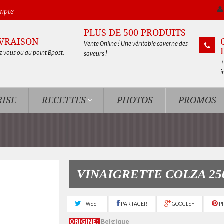
ompte
PLUS DE 500 PRODUITS
IVRAISON
Vente Online ! Une véritable caverne des
 vous ou au point Bpost.
saveurs !
+
i
ISE
RECETTES
PHOTOS
PROMOS
VINAIGRETTE COLZA 2
TWEET
PARTAGER
GOOGLE+
P
ORIGINE :
Belgique