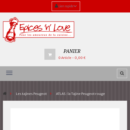
Lien rapide
PANIER
0
Article
- 0,00 €
Navigation
bascule
>
Les tajines Peugeot
>
ATLAS : la Tajine Peugeot rouge