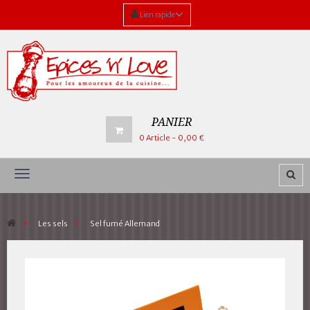
Lien rapide
PANIER
0
Article
- 0,00 €
Navigation
bascule
>
Les sels
>
Sel fumé Allemand