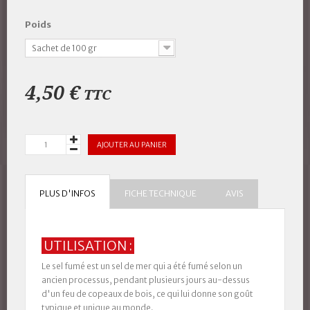
Poids
Sachet de 100 gr
4,50 €
TTC
AJOUTER AU PANIER
PLUS D'INFOS
FICHE TECHNIQUE
AVIS
UTILISATION :
Le sel fumé est un
sel de mer qui a été fumé selon un
ancien processus, pendant plusieurs jours au-dessus
d'un feu de copeaux de bois
, ce qui lui donne son goût
typique et unique au monde.