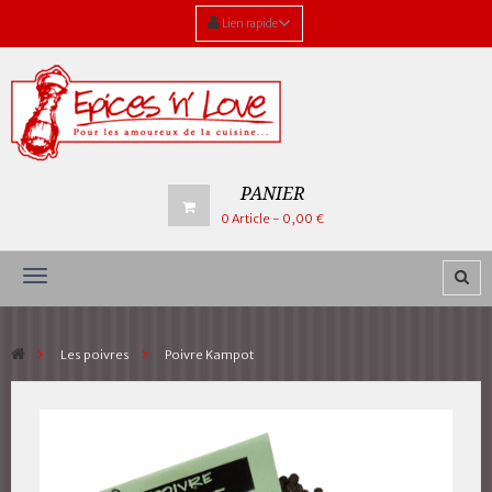
Lien rapide
PANIER
0
Article
- 0,00 €
Navigation
bascule
>
Les poivres
>
Poivre Kampot