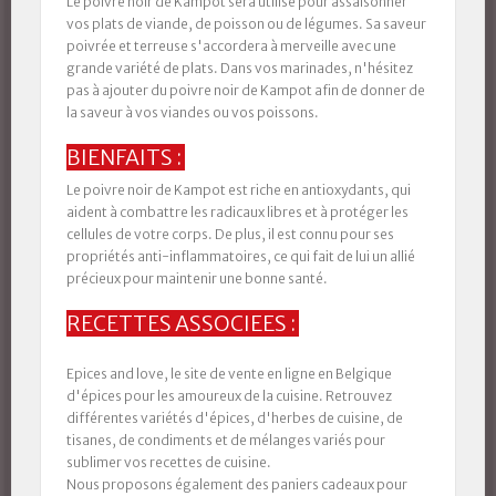
Le poivre noir de Kampot sera utilisé pour assaisonner
vos plats de viande, de poisson ou de légumes
. Sa saveur
poivrée et terreuse s'accordera à merveille avec une
grande variété de plats. Dans vos marinades, n'hésitez
pas à ajouter du poivre noir de Kampot afin de donner de
la saveur à vos viandes ou vos poissons.
BIENFAITS :
Le poivre noir de Kampot est riche en antioxydants, qui
aident à combattre les radicaux libres et à protéger les
cellules de votre corps
. De plus, il est connu pour ses
propriétés anti-inflammatoires, ce qui fait de lui un allié
précieux pour maintenir une bonne santé.
RECETTES ASSOCIEES :
Epices and love, le site de vente en ligne en Belgique
d'épices pour les amoureux de la cuisine. Retrouvez
différentes variétés d'épices, d'herbes de cuisine, de
tisanes, de condiments et de mélanges variés pour
sublimer vos recettes de cuisine.
Nous proposons également des paniers cadeaux pour