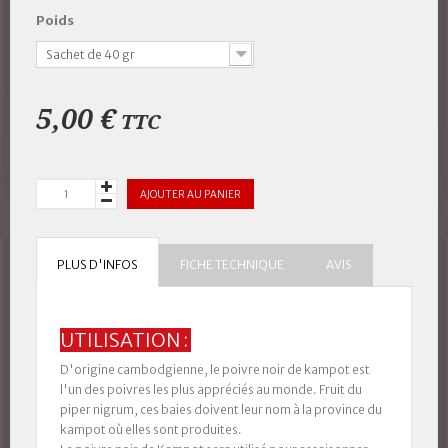
Poids
Sachet de 40 gr
5,00 €
TTC
AJOUTER AU PANIER
PLUS D'INFOS
FICHE TECHNIQUE
AVIS
UTILISATION :
D'origine cambodgienne
, le poivre noir de kampot est
l'un des poivres les plus appréciés au monde. Fruit du
piper nigrum, ces baies doivent leur nom à la province du
kampot où elles sont produites.