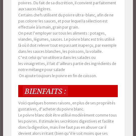
poivres. Du fait de sa discrétion, il convient parfaitement
aux sauces légères.
Certains chefs utilisent du poivre ultra-blanc, afin de ne
pas colorer les sauces, et pour lequel la sélection est
effectuée à la main, grain par grain.
On peut l'employer sur tous les aliments : potages,
viandes, légumes, sauces. Le poivre blanc est très utilisé
là où il doit relever tout en passant inaperçu, par exemple
dans les sauces blanches, les poissons, la volaille.
C'est celui qu'on utilisera dans les salades ou
les vinaigrettes, il fait d'ailleurs partie des ingrédients de
notre mélange pour salade
On ajoute toujours le poivre en fin de cuisson.
BIENFAITS :
Voici quelques bonnes raisons, en plus de ses propriétés
gustatives, d'acheter du poivre blanc.
Le poivre blanc doit être utilisé modérément comme tous
les poivres. Il stimule les secrétions digestives et facilite
donc la digestion, mais il ne faut pas en abuser car il
devient alors irritant (bien qu'il le soit moins que ses