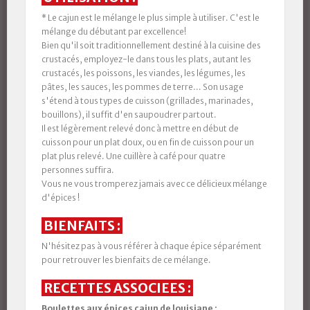
* Le cajun est le mélange le plus simple à utiliser. C'est le
mélange du débutant par excellence!
Bien qu'il soit traditionnellement destiné à la cuisine des
crustacés, employez-le dans tous les plats, autant les
crustacés, les poissons, les viandes, les légumes, les
pâtes, les sauces, les pommes de terre… Son usage
s'étend à tous types de cuisson (grillades, marinades,
bouillons), il suffit d'en saupoudrer partout.
Il est légèrement relevé donc à mettre en début de
cuisson pour un plat doux, ou en fin de cuisson pour un
plat plus relevé. Une cuillère à café pour quatre
personnes suffira.
Vous ne vous tromperez jamais avec ce délicieux mélange
d'épices !
BIENFAITS :
N'hésitez pas à vous référer à chaque épice séparément
pour retrouver les bienfaits de ce mélange.
RECETTES ASSOCIEES :
Boulettes aux épices cajun de louisiane :