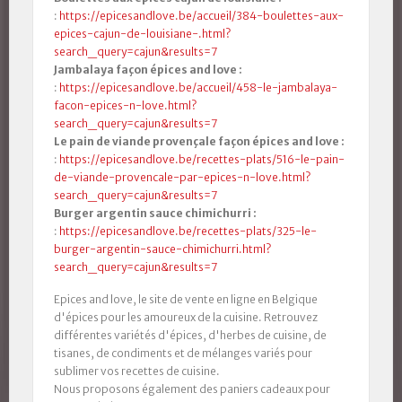
:
https://epicesandlove.be/accueil/384-boulettes-aux-
epices-cajun-de-louisiane-.html?
search_query=cajun&results=7
Jambalaya façon épices and love :
:
https://epicesandlove.be/accueil/458-le-jambalaya-
facon-epices-n-love.html?
search_query=cajun&results=7
Le pain de viande provençale façon épices and love :
:
https://epicesandlove.be/recettes-plats/516-le-pain-
de-viande-provencale-par-epices-n-love.html?
search_query=cajun&results=7
Burger argentin sauce chimichurri :
:
https://epicesandlove.be/recettes-plats/325-le-
burger-argentin-sauce-chimichurri.html?
search_query=cajun&results=7
Epices and love, le site de vente en ligne en Belgique
d'épices pour les amoureux de la cuisine. Retrouvez
différentes variétés d'épices, d'herbes de cuisine, de
tisanes, de condiments et de mélanges variés pour
sublimer vos recettes de cuisine.
Nous proposons également des paniers cadeaux pour