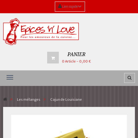
Lien rapide
PANIER
0
Article
- 0,00 €
Navigation
bascule
>
Les mélanges
>
Cajun de Louisiane