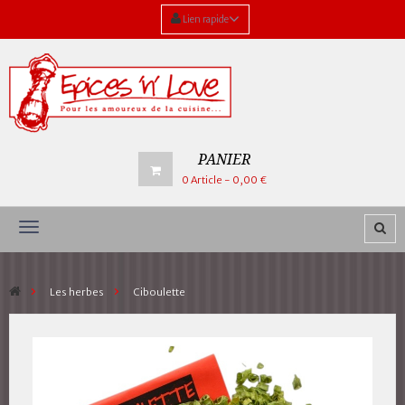
Lien rapide
PANIER
0
Article
- 0,00 €
Navigation
bascule
>
Les herbes
>
Ciboulette