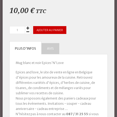
10,00 €
TTC
AJOUTER AU PANIER
PLUS D'INFOS
AVIS
Mug blanc et noir Epices'N'Love
Epices and love, le site de vente en ligne en Belgique
d'épices pour les amoureux de la cuisine. Retrouvez
différentes variétés d'épices, d'herbes de cuisine, de
tisanes, de condiments et de mélanges variés pour
sublimer vos recettes de cuisine.
Nous proposons également des paniers cadeaux pour
tous les événements. Invitations - souper - cadeau
anniversaire - cadeau entreprise ...
N'hésitez pas à nous contacter au
087 / 31 25 55
si vous