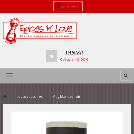
Lien rapide
PANIER
0
Article
- 0,00 €
Navigation
bascule
>
Les accessoires
>
Mug blanc et noir