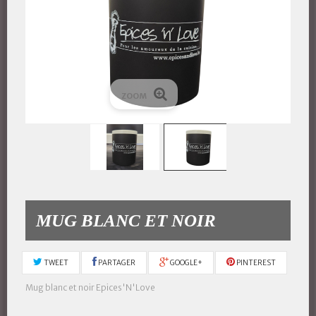
ZOOM
MUG BLANC ET NOIR
TWEET
PARTAGER
GOOGLE+
PINTEREST
Mug blanc et noir Epices'N'Love