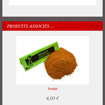
‹
›
PRODUITS ASSOCIÉS ...
Poulet
4,00 €