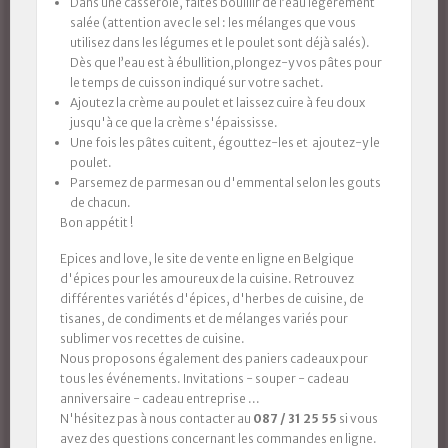
Dans une casserole, faites bouillir de l’eau légèrement
salée (attention avec le sel : les mélanges que vous
utilisez dans les légumes et le poulet sont déjà salés).
Dès que l’eau est à ébullition,plongez-y vos pâtes pour
le temps de cuisson indiqué sur votre sachet.
Ajoutez la crème au poulet et laissez cuire à feu doux
jusqu'à ce que la crème s'épaississe.
Une fois les pâtes cuitent, égouttez-les et ajoutez-y le
poulet.
Parsemez de parmesan ou d'emmental selon les gouts
de chacun.
Bon appétit !
Epices and love, le site de vente en ligne en Belgique
d'épices pour les amoureux de la cuisine. Retrouvez
différentes variétés d'épices, d'herbes de cuisine, de
tisanes, de condiments et de mélanges variés pour
sublimer vos recettes de cuisine.
Nous proposons également des paniers cadeaux pour
tous les événements. Invitations - souper - cadeau
anniversaire - cadeau entreprise ...
N'hésitez pas à nous contacter au
087 / 31 25 55
si vous
avez des questions concernant les commandes en ligne.