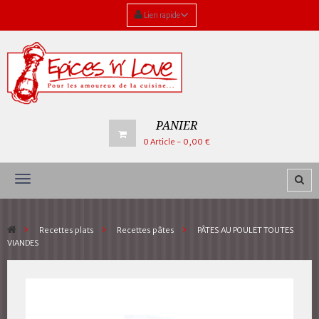
Lien rapide
PANIER
0
Article
- 0,00 €
Navigation
bascule
>
Recettes plats
>
Recettes pâtes
>
PÂTES AU POULET TOUTES
VIANDES