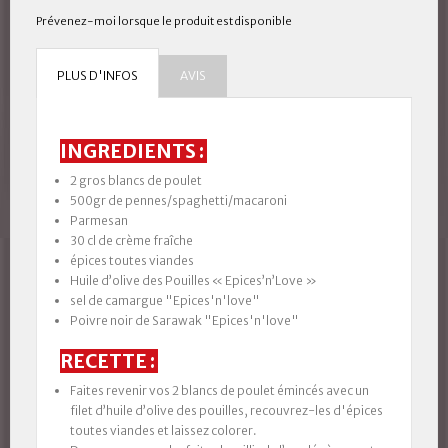
Prévenez-moi lorsque le produit est disponible
PLUS D'INFOS
AVIS
INGREDIENTS :
2 gros blancs de poulet
500gr de pennes/spaghetti/macaroni
Parmesan
30 cl de crème fraîche
épices toutes viandes
Huile d’olive des Pouilles « Epices’n’Love »
sel de camargue "Epices'n'love"
Poivre noir de Sarawak "Epices'n'love"
RECETTE :
Faites revenir vos 2 blancs de poulet émincés avec un
filet d’huile d’olive des pouilles, recouvrez-les d'épices
toutes viandes et laissez colorer.