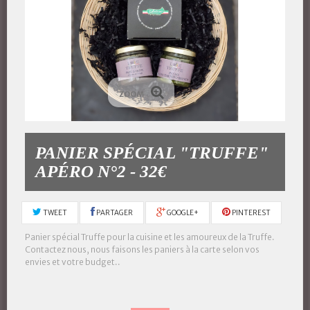
ZOOM
PANIER SPÉCIAL "TRUFFE"
APÉRO N°2 - 32€
TWEET
PARTAGER
GOOGLE+
PINTEREST
Panier spécial Truffe pour la cuisine et les amoureux de la Truffe.
Contactez nous, nous faisons les paniers à la carte selon vos
envies et votre budget..