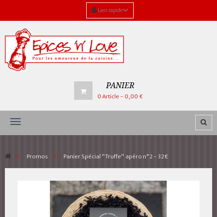
Lien rapide
PANIER
0
Article
- 0,00 €
Navigation
bascule
>
Promos
>
Panier Spécial "Truffe" apéro n°2 - 32€