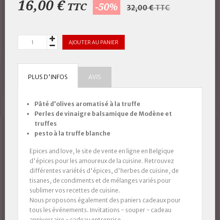
16,00 €
TTC
-50%
32,00 €
TTC
AJOUTER AU PANIER
PLUS D'INFOS
AVIS
Pâté d'olives aromatisé à la truffe
Perles de vinaigre balsamique de Modène et
truffes
pesto à la truffe blanche
Epices and love, le site de vente en ligne en Belgique
d'épices pour les amoureux de la cuisine. Retrouvez
différentes variétés d'épices, d'herbes de cuisine, de
tisanes, de condiments et de mélanges variés pour
sublimer vos recettes de cuisine.
Nous proposons également des paniers cadeaux pour
tous les événements. Invitations - souper - cadeau
anniversaire - cadeau entreprise ...